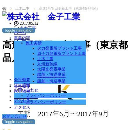
ホーム
土木工事
高速1号羽田更新工事（東京都品川区）
2017.05.12
土木工事
Toggle navigation
ホーム
事業内容
ホーム
高速1号羽田更新工事（東京都
施工実績
事業内容
火力発電所プラント工事
施工実績
原子力発電所プラント工事
品川区）
火力発電所プラント工事
土木工事
原子力発電所プラント工事
九州新幹線
土木工事
太陽光発電事業
九州新幹線
船舶・海運事業
太陽光発電事業
会社概要
船舶・海運事業
求人情報
会社概要
お問い合わせ
求人情報
プライバシーポリシー
お問い合わせ
アクセス
プライバシーポリシー
アクセス
お問い合わせ
Toggle navigation